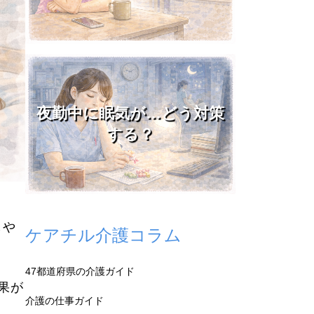
夜勤中に眠気が…どう対策
する？
しや
ケアチル介護コラム
47都道府県の介護ガイド
果が
介護の仕事ガイド