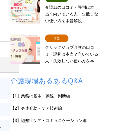
介護JJの口コミ・評判は本
当？向いている人・失敗しな
い使い方を本音解説
3位
クリックジョブ介護の口コ
ミ・評判は本当？向いている
人・失敗しない使い方を本…
介護現場あるあるQ&A
【1】業務の基本・動線・判断編
【2】身体介助・ケア技術編
【3】認知症ケア・コミュニケーション編
。