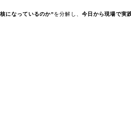
の核になっているのか”
を分解し、
今日から現場で実
。