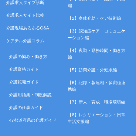
介護求人タイプ診断
編
介護求人サイト比較
【2】身体介助・ケア技術編
介護現場あるあるQ&A
【3】認知症ケア・コミュニケ
ーション編
ケアチル介護コラム
【4】夜勤・勤務時間・働き方
介護の悩み・働き方
編
介護資格ガイド
【5】訪問介護・外勤系編
介護転職ガイド
【6】記録・報連相・多職種連
携編
介護用語集・制度解説
【7】新人・育成・職場環境編
介護の仕事ガイド
【8】レクリエーション・日常
47都道府県の介護ガイド
生活支援編