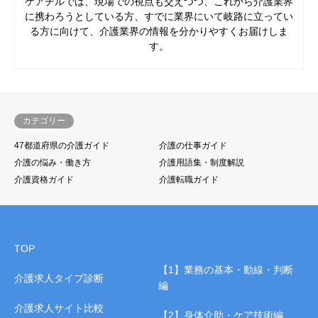
ケアチルでは、現場での視点も交えつつ、これから介護業界
に携わろうとしている方、すでに業界にいて岐路に立ってい
る方に向けて、介護業界の情報を分かりやすくお届けしま
す。
カテゴリー
47都道府県の介護ガイド
介護の仕事ガイド
介護の悩み・働き方
介護用語集・制度解説
介護資格ガイド
介護転職ガイド
TOP
【1】業務の基本・動線・判断
介護求人タイプ診断
編
介護求人サイト比較
【2】身体介助・ケア技術編