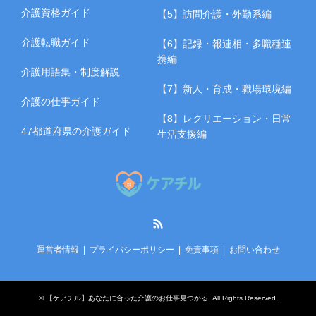
介護資格ガイド
【5】訪問介護・外勤系編
介護転職ガイド
【6】記録・報連相・多職種連
携編
介護用語集・制度解説
【7】新人・育成・職場環境編
介護の仕事ガイド
【8】レクリエーション・日常
47都道府県の介護ガイド
生活支援編
RSS
運営者情報
プライバシーポリシー
免責事項
お問い合わせ
©
【ケアチル】あなたに合った介護のお仕事見つかる
. All Rights Reserved.