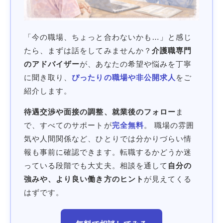
「今の職場、ちょっと合わないかも…」と感じ
たら、まずは話をしてみませんか？
介護職専門
のアドバイザー
が、あなたの希望や悩みを丁寧
に聞き取り、
ぴったりの職場や非公開求人
をご
紹介します。
待遇交渉や面接の調整、就業後のフォロー
ま
で、すべてのサポートが
完全無料
。 職場の雰囲
気や人間関係など、ひとりでは分かりづらい情
報も事前に確認できます。転職するかどうか迷
っている段階でも大丈夫。相談を通して
自分の
強みや、より良い働き方のヒント
が見えてくる
はずです。