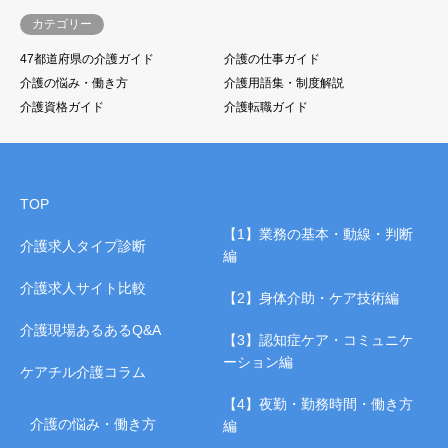
カテゴリー
47都道府県の介護ガイド
介護の仕事ガイド
介護の悩み・働き方
介護用語集・制度解説
介護資格ガイド
介護転職ガイド
TOP
【1】業務の基本・動線・判断
介護求人タイプ診断
編
介護求人サイト比較
【2】身体介助・ケア技術編
介護現場あるあるQ&A
【3】認知症ケア・コミュニケ
ーション編
ケアチル介護コラム
【4】夜勤・勤務時間・働き方
介護の悩み・働き方
編