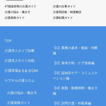
47都道府県の介護ガイド
介護の仕事ガイド
介護の悩み・働き方
介護用語集・制度解説
介護資格ガイド
介護転職ガイド
TOP
【1】業務の基本・動線・判断
介護求人タイプ診断
編
介護求人サイト比較
【2】身体介助・ケア技術編
介護現場あるあるQ&A
【3】認知症ケア・コミュニケ
ーション編
ケアチル介護コラム
【4】夜勤・勤務時間・働き方
介護の悩み・働き方
編
介護資格ガイド
【5】訪問介護・外勤系編