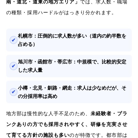
南・道北・道東の地方エリア」
では、求人数・職場
の種類・採用ハードルがはっきり分かれます。
札幌市：圧倒的に求人数が多い（道内の約半数を
占める）
旭川市・函館市・帯広市：中規模で、比較的安定
した求人量
小樽・北見・釧路・網走：求人は少なめだが、そ
の分
採用率は高め
地方部は慢性的な人手不足のため、
未経験者・ブラ
ンクありの方でも採用されやすく、研修を充実させ
て育てる方針の施設も多い
のが特徴です。都市部は